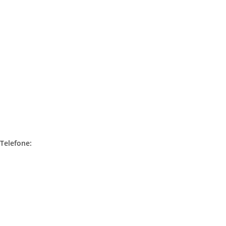
Avenida Paulista, 302 – 1º andar
Bela Vista | CEP 01310-000
Telefone:
+55 11 2308.4970