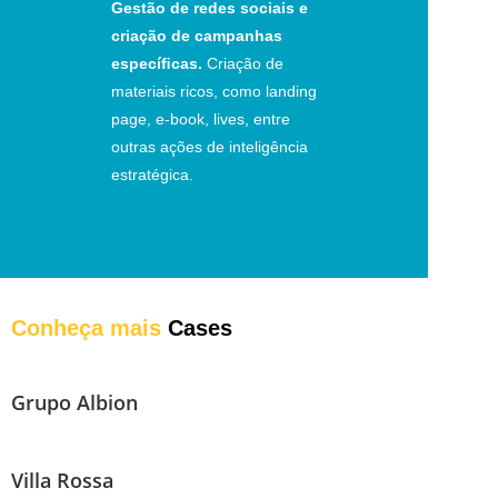
Gestão de redes sociais e
criação de campanhas
especíﬁcas.
Criação de
materiais ricos, como landing
page, e-book, lives, entre
outras ações de inteligência
estratégica.
Conheça mais
Cases
Grupo Albion
Villa Rossa