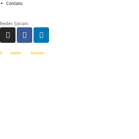
Contato
Redes Sociais
#
lets
make
your
future