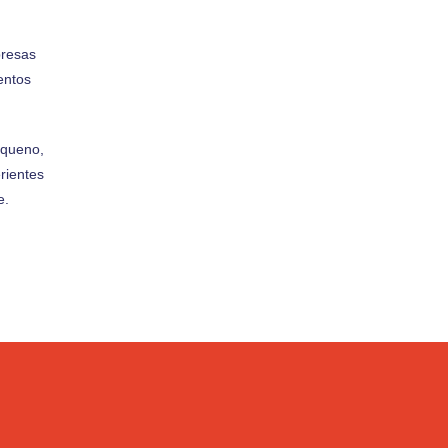
resas
entos
equeno,
rientes
e.