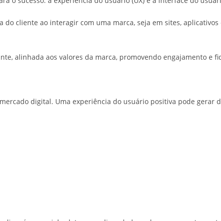
ra o sucesso: a experiência do usuário (UX) e a interface do usuári
do cliente ao interagir com uma marca, seja em sites, aplicativos o
ante, alinhada aos valores da marca, promovendo engajamento e fi
mercado digital. Uma experiência do usuário positiva pode gerar d