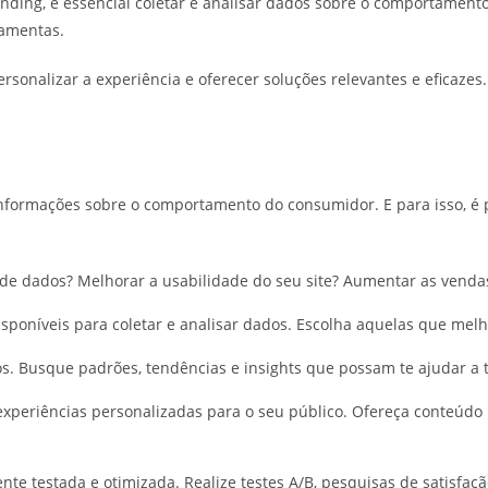
nding, é essencial coletar e analisar dados sobre o comportament
rramentas.
rsonalizar a experiência e oferecer soluções relevantes e eficazes
nformações sobre o comportamento do consumidor. E para isso, é 
 de dados? Melhorar a usabilidade do seu site? Aumentar as vend
sponíveis para coletar e analisar dados. Escolha aquelas que me
os. Busque padrões, tendências e insights que possam te ajudar a 
experiências personalizadas para o seu público. Ofereça conteúdo
te testada e otimizada. Realize testes A/B, pesquisas de satisfaç