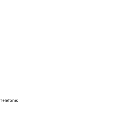
Avenida Paulista, 302 – 1º andar
Bela Vista | CEP 01310-000
Telefone:
+55 11 2308.4970