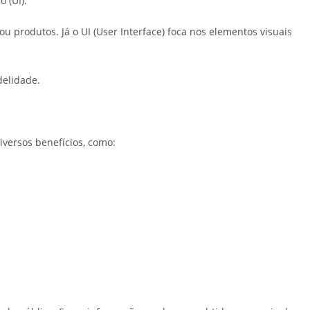
o (UI).
u produtos. Já o UI (User Interface) foca nos elementos visuais
delidade.
iversos benefícios, como: