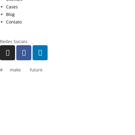
Cases
Blog
Contato
Redes Sociais
#
lets
make
your
future