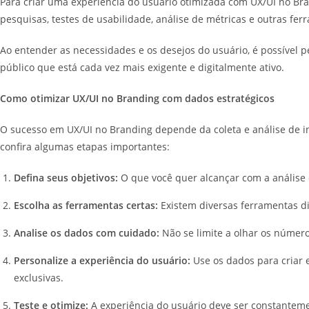
Para criar uma experiência do usuário otimizada com UX/UI no Bra
pesquisas, testes de usabilidade, análise de métricas e outras fe
Ao entender as necessidades e os desejos do usuário, é possível pe
público que está cada vez mais exigente e digitalmente ativo.
Como otimizar UX/UI no Branding com dados estratégicos
O sucesso em UX/UI no Branding depende da coleta e análise de i
confira algumas etapas importantes:
Defina seus objetivos:
O que você quer alcançar com a análise
Escolha as ferramentas certas:
Existem diversas ferramentas di
Analise os dados com cuidado:
Não se limite a olhar os númer
Personalize a experiência do usuário:
Use os dados para criar 
exclusivas.
Teste e otimize:
A experiência do usuário deve ser constantemen