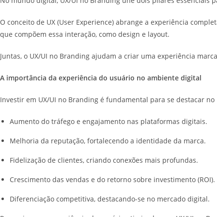
No mundo digital, UX/UI no Branding une dois pilares essenciais pa
O conceito de UX (User Experience) abrange a experiência completa 
que compõem essa interação, como design e layout.
Juntas, o UX/UI no Branding ajudam a criar uma experiência marc
A importância da experiência do usuário no ambiente digital
Investir em UX/UI no Branding é fundamental para se destacar no 
Aumento do tráfego e engajamento nas plataformas digitais.
Melhoria da reputação, fortalecendo a identidade da marca.
Fidelização de clientes, criando conexões mais profundas.
Crescimento das vendas e do retorno sobre investimento (ROI).
Diferenciação competitiva, destacando-se no mercado digital.