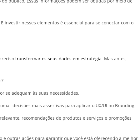
o do público. Essas informações podem ser obtidas por meio de
. E investir nesses elementos é essencial para se conectar com o
preciso
transformar os seus dados em estratégia
. Mas antes,
as?
lhor se adequam às suas necessidades.
tomar decisões mais assertivas para aplicar o UX/UI no Branding.
 relevante, recomendações de produtos e serviços e promoções
ão e outras ações para garantir que você está oferecendo a melhor